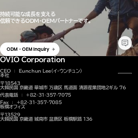
持続可能な成長を支える
信頼できるODM・OEMパートナーです。
ODM・OEM Inquiry
OVIO Corporation
CEO
Eunchun Lee（イ・ウンチュン)
本社
〒18543
大韓民国 京畿道 華城市 万歳区 馬道面 清源産業団地2ギル 76
代表電話
+82-31-357-7075
Fax
+82-31-357-7085
板橋オフィス
〒13529
大韓民国 京畿道 城南市 盆唐区 板橋駅路 136