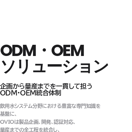
ODM・OEM
ソリューション
飲用水システム
エンジニアリングと
成長を
ODM・OEM
製造力
拡張する
パートナー
パートナー
企画から量産までを一貫して担う
ODM・OEM統合体制
飲用水システム分野における豊富な専門知識を
基盤に、
OVIOは製品企画、開発、認証対応、
量産までの全工程を統合し、